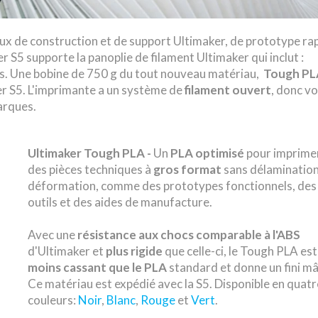
aux de construction et de support Ultimaker, de prototype ra
r S5 supporte la panoplie de filament Ultimaker qui inclut :
es. Une bobine de 750 g du tout nouveau matériau,
Tough PL
er S5. L'imprimante a un système de
filament ouvert
, donc v
arques.
Ultimaker Tough PLA -
Un
PLA optimisé
pour imprime
des pièces techniques à
gros format
sans délamination
déformation, comme des prototypes fonctionnels, des
outils et des aides de manufacture.
Avec une
résistance aux chocs comparable à l'ABS
d'Ultimaker et
plus rigide
que celle-ci, le Tough PLA est
moins cassant que le PLA
standard et donne un fini mâ
Ce matériau est expédié avec la S5. Disponible en quat
couleurs:
Noir
,
Blanc
,
Rouge
et
Vert
.