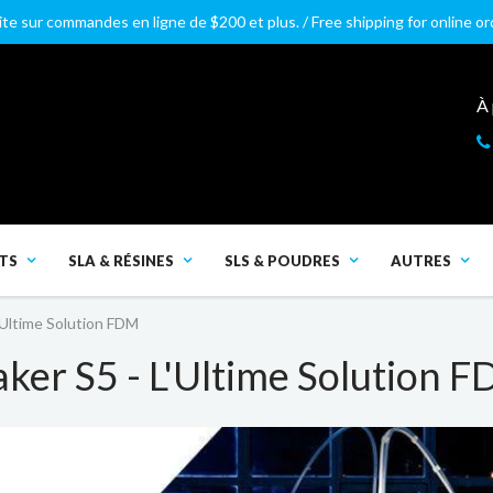
ite sur commandes en ligne de $200 et plus. / Free shipping for online o
À
TS
SLA & RÉSINES
SLS & POUDRES
AUTRES
'Ultime Solution FDM
ker S5 - L'Ultime Solution 