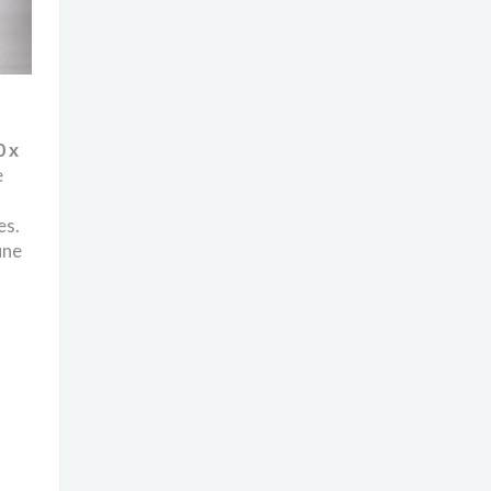
0 x
e
es.
une
n