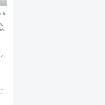
pide
A
,
ous
r
 ou
t.
res