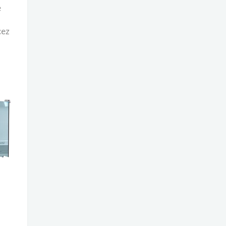
e
cez