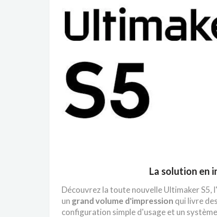
La solution en 
Découvrez la toute nouvelle Ultimaker S5, l
un
grand volume d'impression
qui livre de
configuration simple d'usage et un systèm