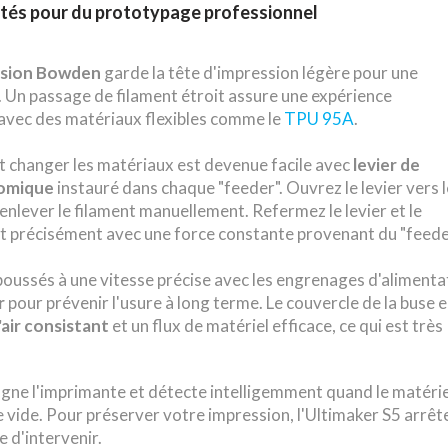
ités pour du prototypage professionnel
usion Bowden
garde la tête d'impression légère pour une
 Un passage de filament étroit assure une expérience
avec des matériaux flexibles comme le
TPU 95A
.
t changer les matériaux est devenue facile avec
levier de
nomique
instauré dans chaque "feeder". Ouvrez le levier vers l
 enlever le filament manuellement. Refermez le levier et le
it précisément avec une force constante provenant du "feede
poussés à une vitesse précise avec les engrenages d'alimenta
r
pour prévenir l'usure à long terme. Le couvercle de la buse 
'air consistant
et un flux de matériel efficace, ce qui est très
ne l'imprimante et détecte intelligemment quand le matérie
e vide. Pour préserver votre impression, l'Ultimaker S5 arrêt
 d'intervenir.