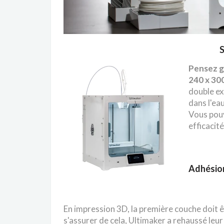
S
Pensez g
240 x 30
double ex
dans l'ea
Vous pou
efficacit
Adhésion 
En impression 3D, la première couche doit ê
s'assurer de cela, Ultimaker a rehaussé leu