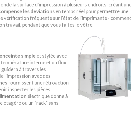
sonde la surface d'impression à plusieurs endroits, créant un
compense les déviations
en temps réel pour permettre une
n de vérification fréquente sur l'état de l'imprimante - commen
son travail, pendant que vous faites le vôtre.
enceinte simple
et stylée avec
 température interne et un flux
 guidera à travers les
 le l'impression avec des
rnes
fournissent une rétroaction
voir inspecter les pièces
alimentation
électrique donne à
ne étagère ou un "rack" sans