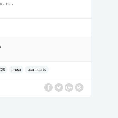
K2-PRB
9
2S
prusa
spare parts