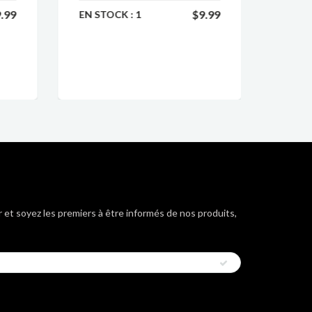
.99
$9.99
EN STOCK :
1
EN ST
 et soyez les premiers à être informés de nos produits,