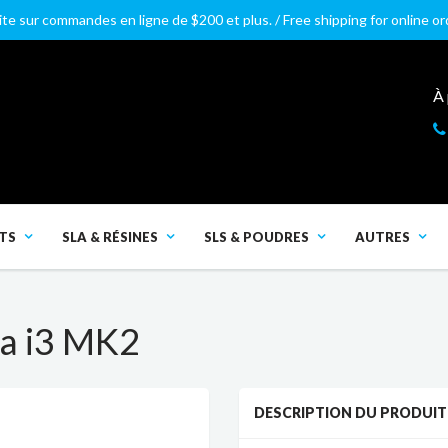
ite sur commandes en ligne de $200 et plus. / Free shipping for online o
À
TS
SLA & RÉSINES
SLS & POUDRES
AUTRES
sa i3 MK2
DESCRIPTION DU PRODUIT