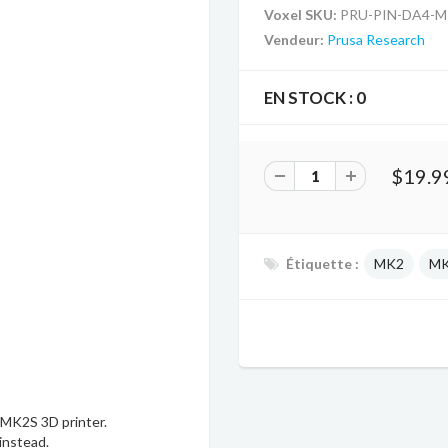
Voxel SKU:
PRU-PIN-DA4-M
Vendeur:
Prusa Research
EN STOCK :
0
$19.9
Étiquette :
MK2
MK
MK2S 3D printer.
instead.