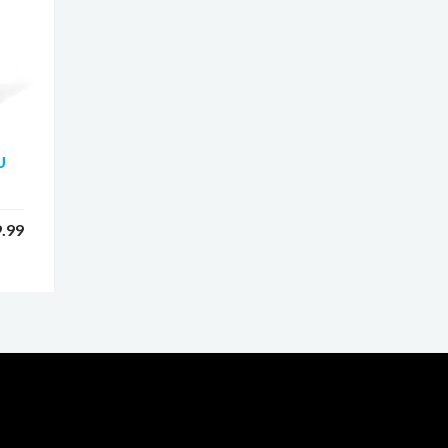
U
.99