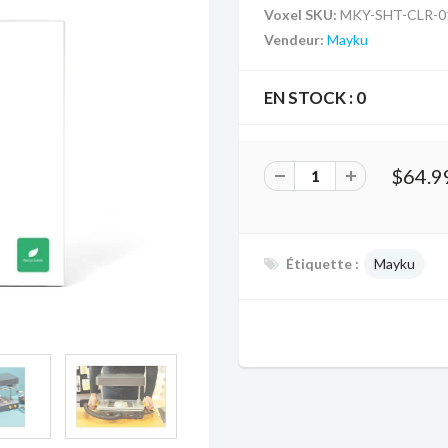
Voxel SKU:
MKY-SHT-CLR-0
Vendeur:
Mayku
EN STOCK :
0
$64.9
Étiquette :
Mayku