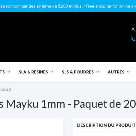
ite sur commandes en ligne de $200 et plus. / Free shipping for online o
À
TS
SLA & RÉSINES
SLS & POUDRES
AUTRES
 de 20
es Mayku 1mm - Paquet de 20
DESCRIPTION DU PRODUIT