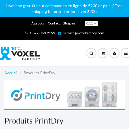
Livraison gratuite sur commandes en ligne de $200 et plus. / Free
shipping for online orders over $200.
À propos
Contact
Blogues
1-877-360-2159
service@voxelfactory.com
Accueil
Produits PrintDry
Produits PrintDry